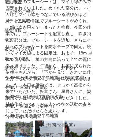
時、初見のブルーシートは、マイカ線のみで
活動報告
固定されていました。めくれた部分は、マイ
ご支援のご報告
カ線とマイカ線をつないでいる結びがほど
メディア掲載情報
け、そこから、風でブルーシートがめくれ、
一部は吹き飛んでしまったと推察。今回の作
募集情報
業では、ブルーシートを配置し直し、吹き飛
褒賞
んだ部分は、ブルーシートを追加。さらにそ
れらのブルーシートを防水テープで固定。続
被災地での活動
いてマイカ線による固定は、およそ、18m 単
地元での活動
位で切り取り、棟の方向に沿って全ての瓦に
引っ掛けました。午後から、お宅に戻られた
講習会（ブルーシート張り・床下等）
依頼主さんから、「下から見て、きれいに仕
令和6年石川県能登半島地震及び豪雨災害
上げてもらってうれしい」とのお言葉を頂き
ました。本日の活動では、せっかく高松から
令和5年台風7号綾部市
来ていただいた、飯富さん、星野さんに、親
令和5年山口県美祢市豪雨水害
綱張り、はずしも経験していただきました。
補修作業も含め、お二人の今後の活動の参考
令和5年台風2号（沼津市）
にしていただけたらと思います。
令和5年石川県能登半島地震
（報告者　小林）
令和４年台風１５号（静岡市清水区）
令和4年8月豪雨(新潟県村上市）