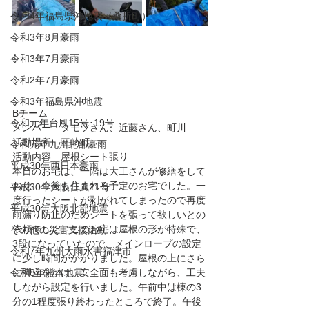
令和4年福島県沖地震（桑折町）
令和3年8月豪雨
令和3年7月豪雨
令和2年7月豪雨
令和3年福島県沖地震
Bチーム
令和元年台風15号･19号
メンバー　タモツさん、近藤さん、町川
活動場所　三崎町
令和元年九州北部豪雨
活動内容　屋根シート張り
平成30年西日本豪雨
本日のお宅は、一階は大工さんが修繕をして
おり、今後も住まれる予定のお宅でした。一
平成30年大阪台風21号
度行ったシートが剥がれてしまったので再度
平成30年大阪北部地震
雨漏り防止のためシートを張って欲しいとの
依頼でした。このお宅は屋根の形が特殊で、
その他の災害支援活動
3段になっていたので、メインロープの設定
令和7年九州大雨水害福津市
に少し時間がかかりました。屋根の上にさら
令和8年熊本地震
に脚立をかけ、安全面も考慮しながら、工夫
しながら設定を行いました。午前中は棟の3
分の1程度張り終わったところで終了。午後