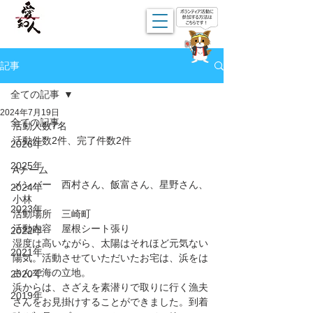
記事
全ての記事
2024年7月19日
全ての記事
活動人数7名
活動件数2件、完了件数2件
2026年
2025年
Aチーム
メンバー　西村さん、飯富さん、星野さん、
2024年
小林
2023年
活動場所　三崎町
活動内容　屋根シート張り
2022年
湿度は高いながら、太陽はそれほど元気ない
2021年
陽気。活動させていただいたお宅は、浜をは
さんで海の立地。
2020年
浜からは、さざえを素潜りで取りに行く漁夫
2019年
さんをお見掛けすることができました。到着