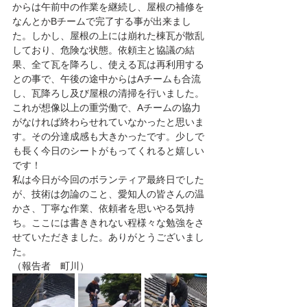
からは午前中の作業を継続し、屋根の補修を
なんとかBチームで完了する事が出来まし
た。しかし、屋根の上には崩れた棟瓦が散乱
しており、危険な状態。依頼主と協議の結
果、全て瓦を降ろし、使える瓦は再利用する
との事で、午後の途中からはAチームも合流
し、瓦降ろし及び屋根の清掃を行いました。
これが想像以上の重労働で、Aチームの協力
がなければ終わらせれていなかったと思いま
す。その分達成感も大きかったです。少しで
も長く今日のシートがもってくれると嬉しい
です！
私は今日が今回のボランティア最終日でした
が、技術は勿論のこと、愛知人の皆さんの温
かさ、丁寧な作業、依頼者を思いやる気持
ち。ここには書ききれない程様々な勉強をさ
せていただきました。ありがとうございまし
た。
（報告者　町川）