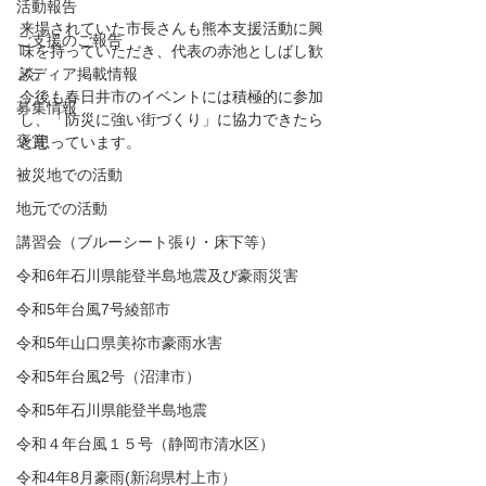
活動報告
来場されていた市長さんも熊本支援活動に興
ご支援のご報告
味を持っていただき、代表の赤池としばし歓
メディア掲載情報
談。
今後も春日井市のイベントには積極的に参加
募集情報
し、「防災に強い街づくり」に協力できたら
褒賞
と思っています。
被災地での活動
地元での活動
講習会（ブルーシート張り・床下等）
令和6年石川県能登半島地震及び豪雨災害
令和5年台風7号綾部市
令和5年山口県美祢市豪雨水害
令和5年台風2号（沼津市）
令和5年石川県能登半島地震
令和４年台風１５号（静岡市清水区）
令和4年8月豪雨(新潟県村上市）