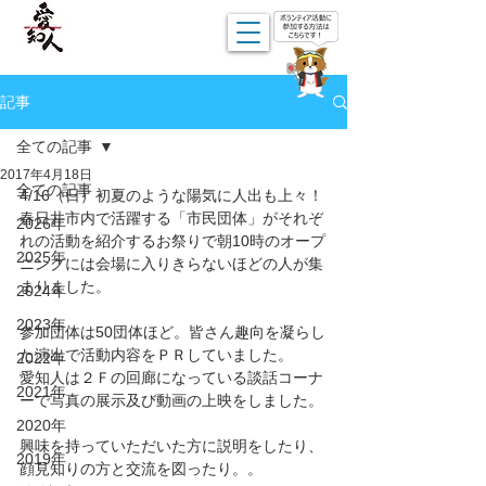
記事
全ての記事
2017年4月18日
全ての記事
4/16（日）初夏のような陽気に人出も上々！
春日井市内で活躍する「市民団体」がそれぞ
2026年
れの活動を紹介するお祭りで朝10時のオープ
2025年
ニングには会場に入りきらないほどの人が集
まりました。
2024年
2023年
参加団体は50団体ほど。皆さん趣向を凝らし
た演出で活動内容をＰＲしていました。
2022年
愛知人は２Ｆの回廊になっている談話コーナ
2021年
ーで写真の展示及び動画の上映をしました。
2020年
興味を持っていただいた方に説明をしたり、
2019年
顔見知りの方と交流を図ったり。。