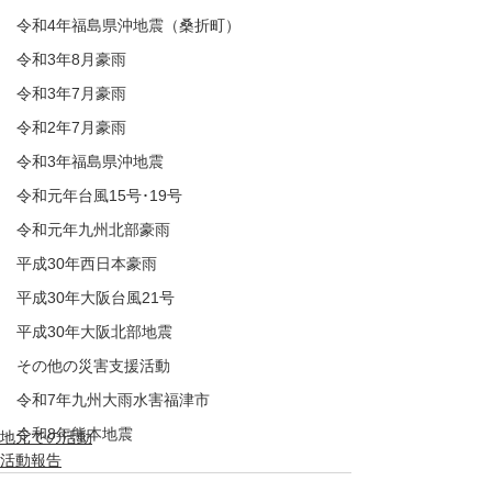
令和4年福島県沖地震（桑折町）
令和3年8月豪雨
令和3年7月豪雨
令和2年7月豪雨
令和3年福島県沖地震
令和元年台風15号･19号
令和元年九州北部豪雨
平成30年西日本豪雨
平成30年大阪台風21号
平成30年大阪北部地震
その他の災害支援活動
令和7年九州大雨水害福津市
令和8年熊本地震
地元での活動
活動報告