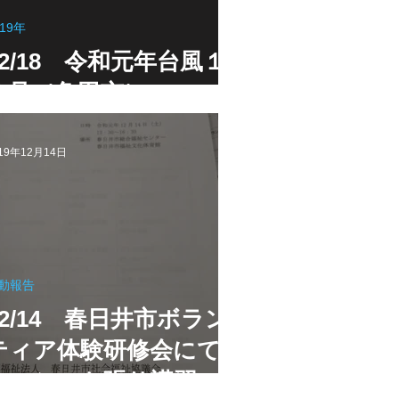
019年
12/18 令和元年台風１
９号（角田市）
19年12月14日
動報告
12/14 春日井市ボラン
ティア体験研修会にてブ
ルーシート張り講習」