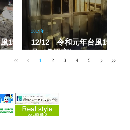
2019年
風19
12/12 令和元年台風19
号（角田市）
1
2
3
4
5
・企業
yright (C) 2019 災害ボランティア 愛・知・人 All Rights Reserved.
県春日井市上条町1-5-2 藤和シティコープ506