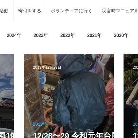
活動
寄付をする
ボランティアに行く
災害時マニュア
2024年
2023年
2022年
2021年
2020年
載情報
募集情報
褒賞
被災地での活動
地元で
2019年12月29日
20
等）
令和6年石川県能登半島地震及び豪雨災害
令和5年
令和5年台風2号（沼津市）
令和5年石川県能登半島地震
2019年
2
区）
風19号
令和4年8月豪雨(新潟県村上市）
12/28〜29 令和元年台風
令和4年福島県沖