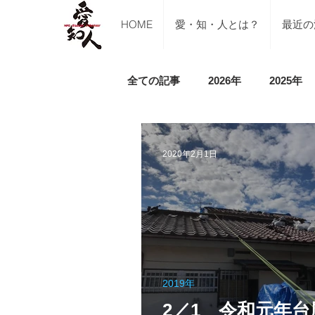
HOME
愛・知・人とは？
最近の
全ての記事
2026年
2025年
ご支援のご報告
メディア掲
2020年2月1日
講習会（ブルーシート張り・床下
令和5年山口県美祢市豪雨水害
2019年
令和４年台風１５号（静岡市清水
2／1 令和元年台