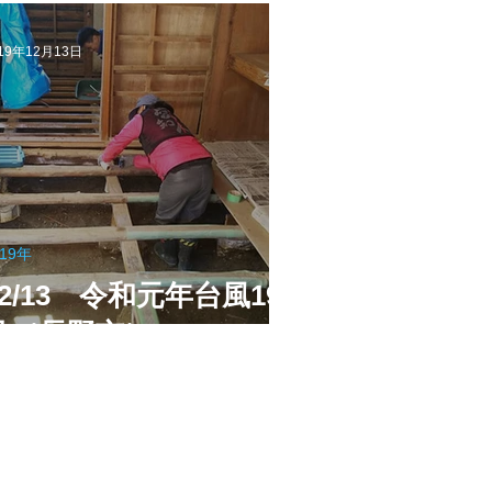
「段ボール瓦制作」をお
こないました。
19年12月13日
019年
12/13 令和元年台風19
号（長野市）