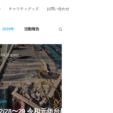
ル
チャリティグッズ
お問い合わせ
2019年
活動報告
の活動
19年12月29日
台風7号綾部市
019年
地震（桑折町）
12/28〜29 令和元年台風