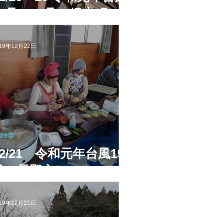
15号・19号（鋸南町）
台風15号･19号
19年12月22日
019年
12/21 令和元年台風19
号（長野市）
19年12月21日